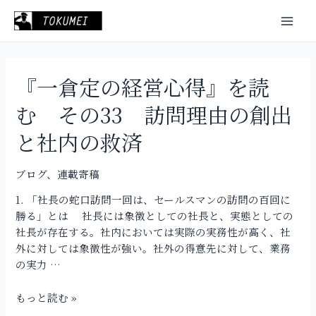
内
投
Mai
容
稿
Men
を
の
ス
ペ
キ
ー
『一倉定の経営心得』を読
『一
ッ
ジ
倉
プ
送
む その33 訪問理由の創出
定
り
の
と社内の救済
経
営
ブログ
、
連載寄稿
心
得』
1. 「社長の蛇口訪問一回は、セールスマンの訪問の百回に
を
勝る」とは 社長には象徴としての社長と、実態としての
読
社長が存在する。社内においては実際の実務性が高く、社
む
外に対しては象徴性が強い。社外の得意先に対して、業務
そ
の実力 …
の
33
もっと読む »
訪