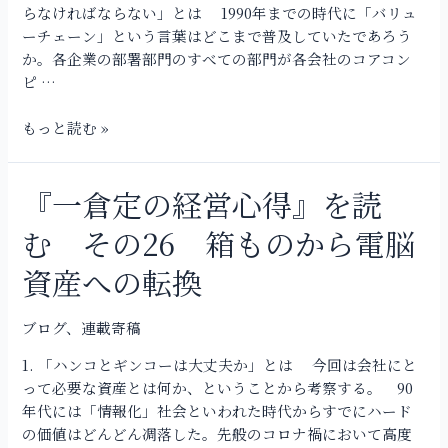
を
らなければならない」とは 1990年までの時代に「バリュ
の
読
ーチェーン」という言葉はどこまで普及していたであろう
向
む
か。各企業の部署部門のすべての部門が各会社のコアコン
上
そ
ピ …
の
27
もっと読む »
バ
リ
ュ
『一倉定の経営心得』を読
『一
ー
倉
む その26 箱ものから電脳
チ
定
ェ
の
資産への転換
ー
経
ン
営
と
ブログ
、
連載寄稿
心
コ
得』
1. 「ハンコとギンコーは大丈夫か」とは 今回は会社にと
ア
を
って必要な資産とは何か、ということから考察する。 90
コ
読
年代には「情報化」社会といわれた時代からすでにハード
ン
む
の価値はどんどん凋落した。先般のコロナ禍において高度
ピ