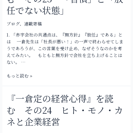
の
任でない状態」
経
営
ブログ
、
連載寄稿
心
得』
1. 「赤字会社の共通点は、『無方針』『放任』である」と
を
は 一倉先生は「社長が悪い！」の一声で終わらせてしま
読
うであろうが、この言葉を受け止め、なぜそうなのかを考
む
えてみたい。 もともと無方針で会社を立ち上げることは
そ
ない。 …
の
25
もっと読む »
「習
慣」
と
『一倉定の経営心得』を読
『一
「放
倉
む その24 ヒト・モノ・カ
任
定
で
の
ネと企業経営
な
経
い
営