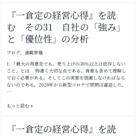
問
理
『一倉定の経営心得』を読
『一
由
倉
む その31 自社の「強み」
の
定
創
の
と「優位性」の分析
出
経
と
営
社
ブログ
、
連載寄稿
心
内
得』
1. 「最大の得意先でも、売り上げの30％以上は依存しない
の
を
こと」とは 物凄く大切な点である。背景も含めて理解し
救
読
ておく必要がある。そしてこの実態を回避しなければなら
済
む
ないのである。2020年から新型コロナで世間は逼迫した。
そ
…
の
31
もっと読む »
自
社
の
『一倉定の経営心得』を読
『一
「強
倉