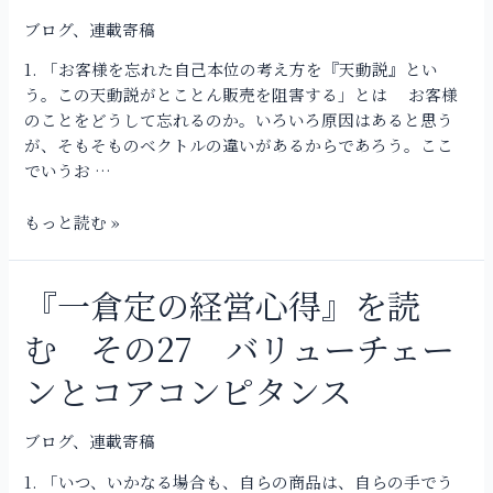
ン
営
の
ブログ
、
連載寄稿
心
要
得』
1. 「お客様を忘れた自己本位の考え方を『天動説』とい
諦
を
う。この天動説がとことん販売を阻害する」とは お客様
読
のことをどうして忘れるのか。いろいろ原因はあると思う
む
が、そもそものベクトルの違いがあるからであろう。ここ
そ
でいうお …
の
28
もっと読む »
技
術
の
『一倉定の経営心得』を読
『一
進
倉
む その27 バリューチェー
化
定
と
の
ンとコアコンピタンス
顧
経
客
営
満
ブログ
、
連載寄稿
心
足
得』
1. 「いつ、いかなる場合も、自らの商品は、自らの手でう
度