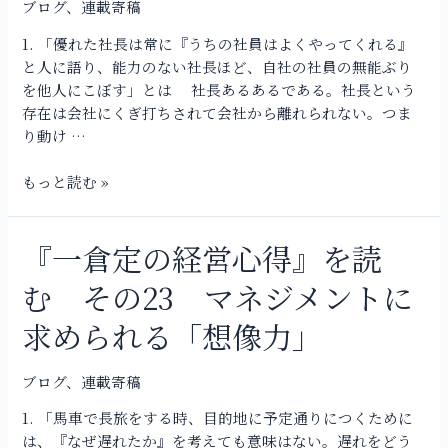
状
ブログ
、
連載寄稿
心
態」
得』
1. 「優れた社長は常に『うちの社員はよくやってくれる』
を
と人に語り、能力のない社長ほど、自社の社員の無能ぶり
読
を他人にこぼす」とは 社長あるあるである。社長という
む
存在は会社にくぎ打ちされて会社から離れられない。つま
そ
り動け …
の
24
もっと読む »
ヒ
ト・
モ
『一倉定の経営心得』を読
『一
ノ・
倉
む その23 マネジメントに
カ
定
ネ
の
求められる「想像力」
と
経
企
営
業
ブログ
、
連載寄稿
心
経
得』
1. 「馬車で長旅をする時、目的地に予定通りにつくために
営
を
は、『なぜ遅れたか』を考えても意味はない。遅れをどう