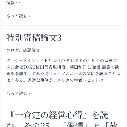
そ
情報 …
タ
の
ン
26
もっと読む »
ス
箱
も
の
特別寄稿論文3
特
か
別
ら
寄
ブログ
、
総説論文
電
稿
脳
ターゲットインサイトとは何か そしてその活用上の留意点
論
資
株式会社TOKUMEI代表取締役 横田和洋 1. 諸言 顧客の欲
文
産
求を階層化してみた時ウォンツとニーズの関係を語ることは
3
へ
よくある。秀逸な事例がアメリカの学者レビットの …
の
転
もっと読む »
換
『一倉定の経営心得』を読
『一
倉
む その25 「習慣」と「放
定