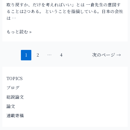
読
取り戻すか、だけを考えればいい」とは 一倉先生の意図す
む
ることは2つある。 ということを指摘している。日本の会社
そ
は …
の
23
もっと読む »
マ
ネ
ジ
1
2
…
4
次のページ
→
メ
ン
ト
に
TOPICS
求
ブログ
め
ら
総説論文
れ
論文
る
連載寄稿
「想
像
力」