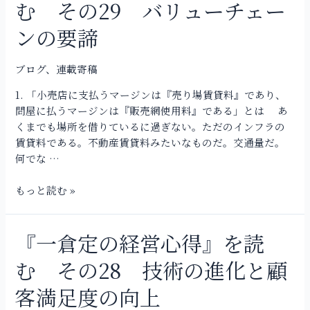
む その29 バリューチェー
み」
定
と
の
ンの要諦
「優
経
位
営
性」
ブログ
、
連載寄稿
心
の
得』
1. 「小売店に支払うマージンは『売り場賃貸料』であり、
分
を
問屋に払うマージンは『販売網使用料』である」とは あ
析
読
くまでも場所を借りているに過ぎない。ただのインフラの
む
賃貸料である。不動産賃貸料みたいなものだ。交通量だ。
そ
何でな …
の
29
もっと読む »
バ
リ
ュ
『一倉定の経営心得』を読
『一
ー
倉
む その28 技術の進化と顧
チ
定
ェ
の
客満足度の向上
ー
経