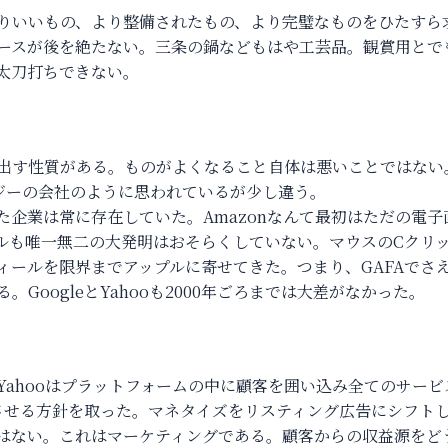
りいいもの、より整備されたもの、より完璧なものをひたすら
ースが後を絶たない。三条の鍋などもはや工芸品。観賞用とで
太刀打ちできない。
出す性質がある。ものがよくなること自体は悪いことではない
ロジーの会社のように思われているが少し違う。
企業は常に存在していた。Amazonなんて最初はただの電子
ルも唯一無二の大発明はおそらくしていない。マウスのCクリ
ィールを限界までアップルに寄せてきた。つまり、GAFAでさ
GoogleとYahooも2000年ごろまでは大差がなかった。
ahooはプラットフォームの中に顧客を囲い込み全てのサービ
加速させる方針を取った。マネタイズをリスティング広告にシフト
はない。これはマーケティングである。顧客からの収益源をど