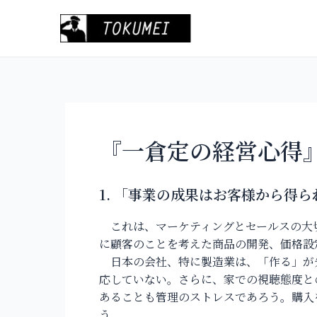
内
容
を
ス
キ
ッ
プ
『一倉定の経営心得
1.
「事業の成果はお客様から得ら
これは、マーケティングとセールスの大
に顧客のことを考えた商品の開発、価格設
日本の会社、特に製造業は、「作る」が先
応していない。さらに、家での視聴態度と
あることも管理のストレスであろう。購入
う。